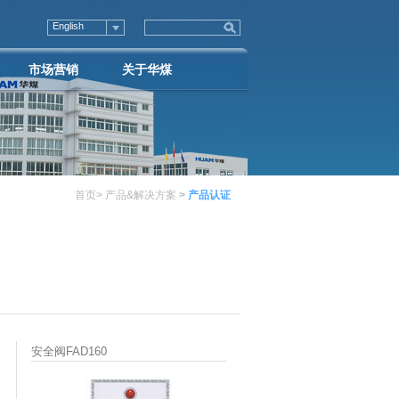
企业荣誉
社会公益
English
视频信息
市场营销
关于华煤
首页
>
产品&解决方案
>
产品认证
安全阀FAD160